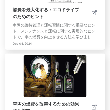
グの継続的な革新と役割について掘り下げま
す。この包括的なガイドは、環境意識の高い消
燃費を最大化する：エコドライブ
費者や自動車愛好者にとって不可欠なターボチ
のためのヒント
ャージャー技術の利点と課題を強調します。
車両の維持管理と運転習慣に関する重要なヒン
ト。メンテナンスと運転に関する実用的なヒン
トで、車の燃費を向上させる方法を学びましょ
う。定期的なオイル交換やタイヤの空気圧チェ
Dec 04, 2024
ックを確実に行うことからエコドライブの習慣
を取り入れるまで、私たちのガイドは効率を改
善し、燃料コストを削減するために必要なすべ
ての情報を提供します。エンジンのパフォーマ
ンス監視の重要性や、車両の重量および空気抵
抗が燃料消費に与える影響を学びましょう。最
適なルートを計画し、天候を考慮し、よりスマ
ートな運転体験のためにテクノロジーを活用し
ます。公共交通機関、相乗り、自転車などの代
替輸送手段を探求し、さらにカーボンフットプ
車両の燃費を改善するための効果
リントを減らしてください。私たちの洞察に従