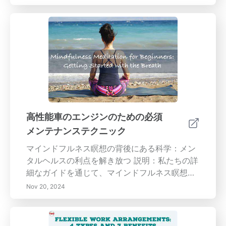
高性能車のエンジンのための必須
メンテナンステクニック
マインドフルネス瞑想の背後にある科学：メン
タルヘルスの利点を解き放つ 説明：私たちの詳
細なガイドを通じて、マインドフルネス瞑想の
変革的な力を発見してください。この古代の実
Nov 20, 2024
践がストレスや不安を減少させ、集中力と感情
調整を改善することによってメンタルウェルビ
ーイングをどのように高めるかを探ります。定