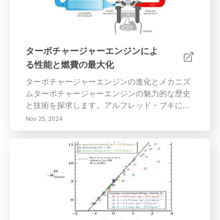
題を理解してください。従業員のウェルビーイ
ングと包摂性、創造性を促進する革新的なデザ
インに焦点を当てて、作業空間の未来を見つめ
ましょう。この進化する環境において、あなた
ターボチャージャーエンジンによ
の組織の成功を定義する重要なトレンドを常に
る性能と燃費の最大化
把握しましょう。
ターボチャージャーエンジンの進化とメカニズ
ムターボチャージャーエンジンの魅力的な歴史
と技術を探求します。アルフレッド・ブキによ
る初期の開発から現代の一般的な車両での応用
Nov 25, 2024
までを紹介します。ターボチャージングがエン
ジンのサイズを増やすことなく、排気ガスエネ
ルギーを利用して出力を高める方法を学びま
す。燃費の改善や排出ガスの削減を含むターボ
チャージャーエンジンの重要な利点を発見し、
ターボラグや熱管理の課題についても考察しま
す。未来を見据えて、ハイブリッド車や電気自
動車の進化する環境におけるターボチャージン