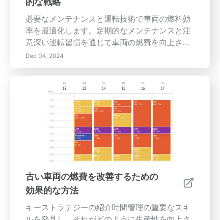
的な戦略
うことで、ガソリン代を節約するだけでなく、
より持続可能な環境に貢献することもできま
必要なメンテナンスと運転技術で車両の燃料効
す。
率を最適化します。定期的なメンテナンスと注
意深い運転習慣を通じて車両の燃費を向上させ
るための主要な戦略を探ります。エンジンを効
Dec 04, 2024
率的に動かすためのタイムリーなオイル交換、
タイヤの空気圧チェック、エアフィルターの交
換の重要性を発見しましょう。効果的な燃料シ
ステムのクリーニングが性能を妨げる deposit
の防止にどのように寄与するか、また燃料消費
を減らす上での運転スタイルの役割について学
びます。スムーズな運転技術を採用し、重量を
最小限に抑え、燃料の種類を理解することで、
大きな節約と健康な車両が実現できます。過剰
な重量が燃費に与える影響から最新の技術アッ
古い車両の燃費を改善するための
プグレードの利点まで、この包括的なガイドは
効果的な方法
すべてのドライバーに実用的なアドバイスを提
供します。今日はあなたの車の耐久性と効率性
キーストラテジーの紹介時間管理の重要なスキ
に投資してください—最適なメンテナンス方法
ルを発見し、それがどのように生産性を向上さ