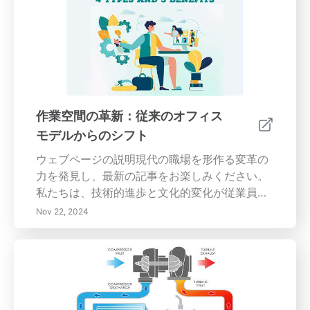
期的な瞑想の科学的利益と、身体的および精神
的健康へのポジティブな影響を学びましょう。
より豊かでバランスの取れた生活を育むための
マインドフルネスの旅に参加しましょう。
作業空間の革新：従来のオフィス
モデルからのシフト
ウェブページの説明現代の職場を形作る変革の
力を発見し、最新の記事をお楽しみください。
私たちは、技術的進歩と文化的変化が従業員の
期待に与える影響を探求し、リモートおよび柔
Nov 22, 2024
軟な働き方の台頭を強調します。新しい技術に
適応し、職場文化を再定義する中で、組織がど
のようにワークライフバランス、持続可能性、
コスト効率を優先しているかを学びましょう。
多様でハイブリッドな作業環境におけるコラボ
レーションとコミュニケーションを維持する課