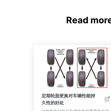
Read m
定期轮胎更换对车辆性能持
久性的好处