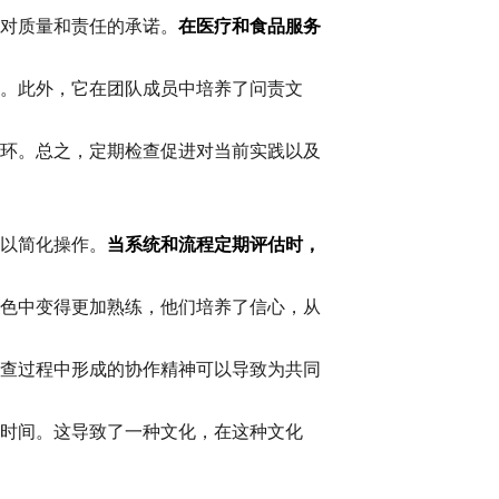
对质量和责任的承诺。
在医疗和食品服务
。此外，它在团队成员中培养了问责文
环。总之，定期检查促进对当前实践以及
以简化操作。
当系统和流程定期评估时，
色中变得更加熟练，他们培养了信心，从
查过程中形成的协作精神可以导致为共同
时间。这导致了一种文化，在这种文化