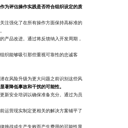
作为评估操作实践是否符合组织设定的质
关注强化了在所有操作方面保持高标准的
。
的产品改进。通过将反馈纳入开发周期，
组织能够吸引那些重视可靠性的忠诚客
潜在风险升级为更大问题之前识别这些风
显著降低事故和干扰的可能性。
更新安全培训以确保准备充分。通过为员
前运营现实制定更相关的解决方案铺平了
律挑战或生产失败而产生费用的可能性显