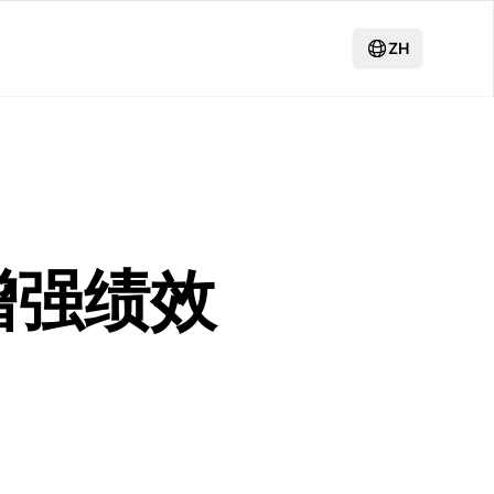
ZH
增强绩效