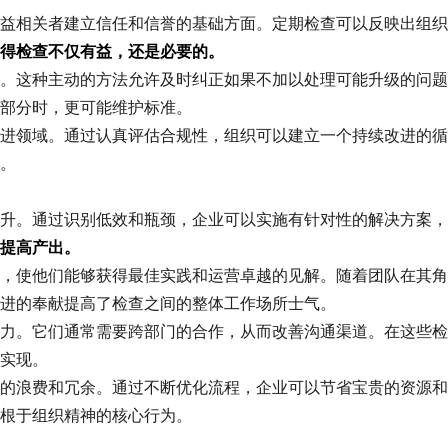
益相关者建立信任和信誉的基础方面。定期检查可以反映出组织
得检查不仅有益，还是必要的。
。这种主动的方法允许及时纠正如果不加以处理可能升级的问题
部分时，更可能维护标准。
进领域。通过认真评估合规性，组织可以建立一个持续改进的循
。
升。通过识别低效和瓶颈，企业可以实施有针对性的解决方案，
提高产出。
，使他们能够获得最佳实践和运营卓越的见解。随着团队在其角
进的奉献提高了检查之间的整体工作场所士气。
力。它们通常需要跨部门的合作，从而改善沟通渠道。在这些检
实现。
的浪费和冗余。通过不断优化流程，企业可以节省宝贵的资源和
根于组织精神的核心行为。