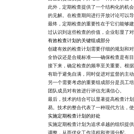
此外，定期检查提供了一个结构化的机会
的见解。在检查期间进行开放讨论可以导
最终，定期检查的重要性在于它们能够建
过认识到这些检查的价值，企业彰显了对
有效检查计划的关键组成部分
创建有效的检查计划需要仔细的规划和对
全协议还是合规标准——确保检查是有目
接下来，确定检查的频率至关重要。根据
有助于避免自满，同时促进对监督的主动
另一个需要考虑的重要组成部分是员工培
团队成员对有效进行评估充满信心。
最后，技术的结合可以显著提高检查计划
易。技术的整合代表了一种现代方法，使
实施定期检查计划的好处
实施定期检查计划为追求卓越的组织提供
调整，从而优化工作流程和资源分配。